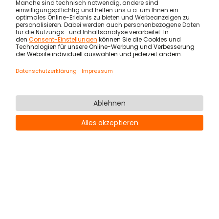
einen entscheidenden Vorteil, indem es ein
attraktives und flexibles Arbeitsumfeld ermöglicht.
Das stärkt Ihre Arbeitgebermarke und sorgt dafür,
dass potenzielle Kandidaten schon vor der
Einstellung zufrieden sind.
HR Business Partner
Die Transformation der Arbeitswelt erfordert eine
strategische Mitarbeiterentwicklung. Ein
modernes Workforce Management System wird
zu einem wertvollen Partner in diesem Prozess,
indem es durch transparente Daten Einblicke in
Qualifikationslücken (Skill Gaps) liefert. Dies
ermöglicht die gezielte Entwicklung und