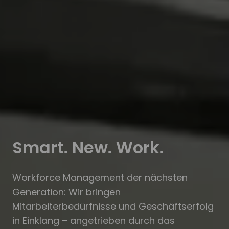
Smart. New. Work.
Workforce Management der nächsten
Generation: Wir bringen
Mitarbeiterbedürfnisse und Geschäftserfolg
in Einklang – angetrieben durch das