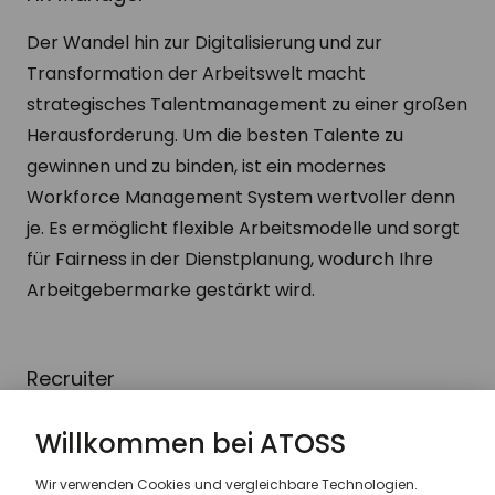
Der Wandel hin zur Digitalisierung und zur
Transformation der Arbeitswelt macht
strategisches Talentmanagement zu einer großen
Herausforderung. Um die besten Talente zu
gewinnen und zu binden, ist ein modernes
Workforce Management System wertvoller denn
je. Es ermöglicht flexible Arbeitsmodelle und sorgt
für Fairness in der Dienstplanung, wodurch Ihre
Arbeitgebermarke gestärkt wird.
Recruiter
Die Anforderungen an neue Mitarbeiter ändern
sich rasant, was das Recruiting zu einer komplexen
Aufgabe macht. Workforce Management bietet