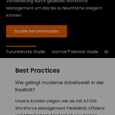
Vorbereitung durch gezieltes Workforce
Management um das bis zu Neunfache steigern
können.
Studie herunterladen
FutureWorks Studie
Gartner® Market Guide
Buyer
Best Practices
Wie gelingt moderne Arbeitswelt in der
Realität?
Unsere Kunden zeigen, wie sie mit ATOSS
Workforce Management Flexibilität, Effizienz