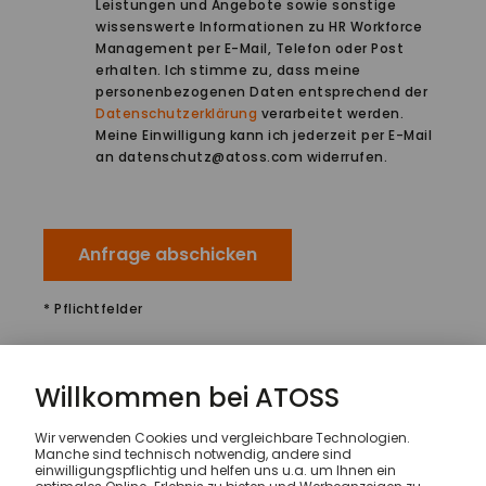
Leistungen und Angebote sowie sonstige
wissenswerte Informationen zu HR Workforce
Management per E-Mail, Telefon oder Post
erhalten. Ich stimme zu, dass meine
personenbezogenen Daten entsprechend der
Datenschutzerklärung
verarbeitet werden.
Meine Einwilligung kann ich jederzeit per E-Mail
an datenschutz@atoss.com widerrufen.
Anfrage abschicken
* Pflichtfelder
Wissen & Inspiration
Webinare