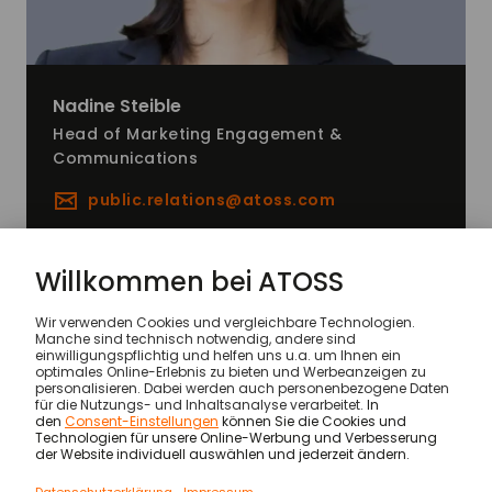
Nadine
Steible
Head of Marketing Engagement &
Communications
public.relations@
atoss.com
Code of Conduct
© ATOSS Software SE
Impressum
AGB
AVV
Sicherheit