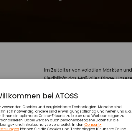
Im Zeitalter von volatilen Märkten un
Flexibilität das Maß aller Dinge. Un
Lösungen ermöglichen in ~21.100 Orga
Branchen eine flexiblere Arbeitszeitg
Personalprozesse. Mehr als 30 Jahre E
Workforce Management – das ist Inte
Mehrwert schafft.