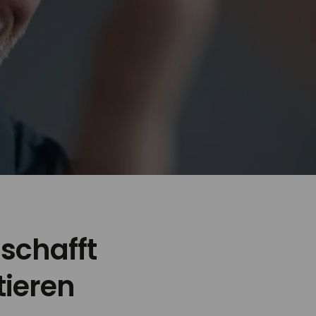
schafft
itieren