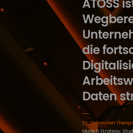
ATOSS ist
Wegberei
Unterneh
die fort
Digitalis
Arbeitsw
Daten st
Dr. Sebastian Theop
Munich Strategy, Stud