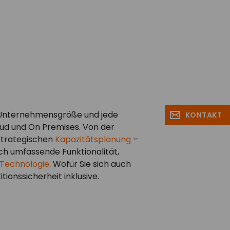
e Unternehmensgröße und jede
KONTAKT
loud und On Premises. Von der
 strategischen
Kapazitätsplanung
–
h umfassende Funktionalität,
Technologie
. Wofür Sie sich auch
tionssicherheit inklusive.