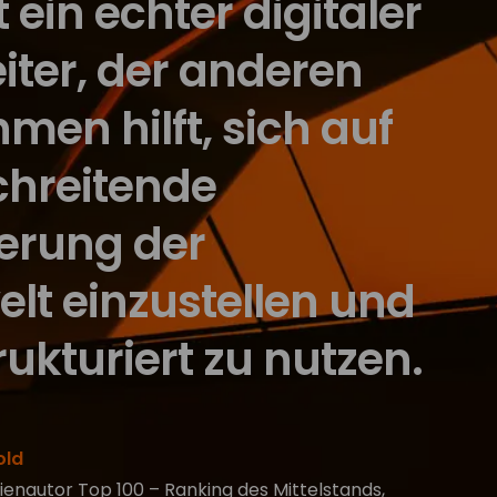
 ein echter digitaler
ter, der anderen
men hilft, sich auf
schreitende
ierung der
elt einzustellen und
rukturiert zu nutzen.
old
ienautor Top 100 – Ranking des Mittelstands,