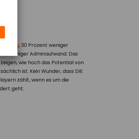
planung
, 30 Prozent weniger
ozent weniger Adminaufwand. Das
 zeigen, wie hoch das Potential von
chlich ist. Kein Wunder, dass DIE
layern zählt, wenn es um die
ndert geht.