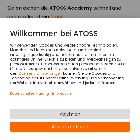
Sie erreichen die
ATOSS Academy
schnell und
unkompliziert via
Email
.
Warum ATOSS?
Customer Services
© ATOSS Software SE
Impressum
AGB
AVV
Sicherheit
Rechtliche Hinweise
Datenschutzerklärung & Cookies
Newsletter
Karriere