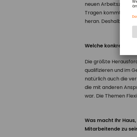
neuen Arbeitszeitmod
Tragen kommt, gehen 
heran. Deshalb ganz kl
Welche konkreten He
Die größte Herausforde
qualifizieren und im 
natürlich auch die v
die mit anderen Ansp
war. Die Themen Flexi
Was macht Ihr Haus, 
Mitarbeitende zu sei