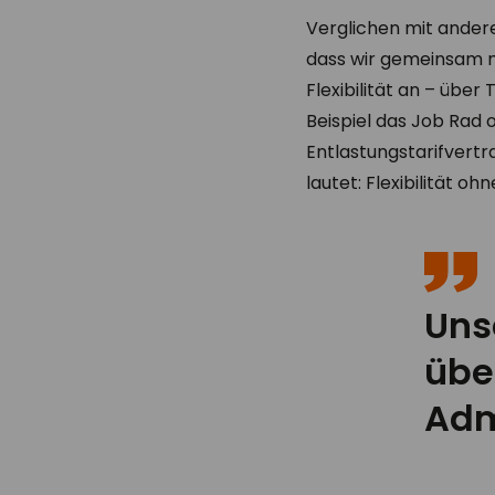
Verglichen mit andere
dass wir gemeinsam m
Flexibilität an – übe
Beispiel das Job Rad 
Entlastungstarifvert
lautet: Flexibilität 
Unse
übe
Adm