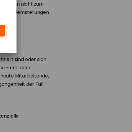
dee dann nicht zum
ge Problemstellungen
ell?
iziert sind oder sich
ema – und dann
 heute Mitarbeitende,
gangenheit der Fall
.
enzielle