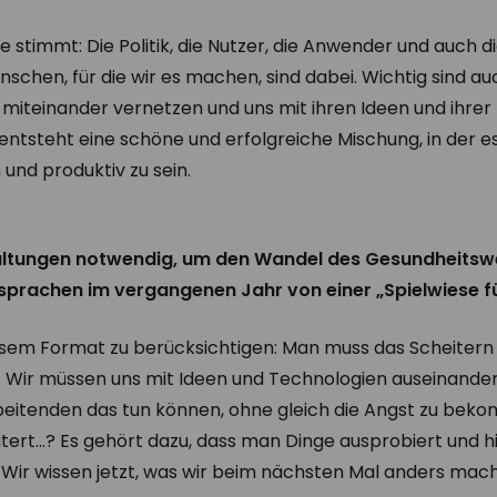
e stimmt: Die Politik, die Nutzer, die Anwender und auch d
enschen, für die wir es machen, sind dabei. Wichtig sind a
les miteinander vernetzen und uns mit ihren Ideen und ihre
 entsteht eine schöne und erfolgreiche Mischung, in der 
nd produktiv zu sein.
taltungen notwendig, um den Wandel des Gesundheits
 sprachen im vergangenen Jahr von einer „Spielwiese 
diesem Format zu berücksichtigen: Man muss das Scheitern 
el. Wir müssen uns mit Ideen und Technologien auseinande
arbeitenden das tun können, ohne gleich die Angst zu be
eitert…? Es gehört dazu, dass man Dinge ausprobiert und hi
 Wir wissen jetzt, was wir beim nächsten Mal anders ma