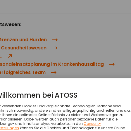
tswesen:
Grenzen und Hürden
im Gesundheitswesen
.
rsonaleinsatzplanung im Krankenhausalltag
 erfolgreiches Team
sen und datengetriebene Versorgungsmodelle
l dafür?
l: Teams, die sich mit Digitalisierungstechnologien, einer