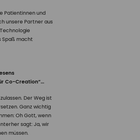
ie Patientinnen und
uch unsere Partner aus
r Technologie
es Spaß macht
wesens
für Co-Creation“…
zulassen. Der Weg ist
rsetzen. Ganz wichtig
kommen: Oh Gott, wenn
nterher sagt: Ja, wir
chen müssen.