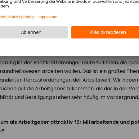
ellen auseinandergesetzt haben. Auch wenn diese eine I
diese Kolleginnen und Kollegen ganz anders an zukünfti
ar: Ja, so eine Spielwiese brauchen wir.
rausforderungen im Gesundheitswesen sehen Sie aktu
rung ist der Fachkräftemangel. Leute zu finden, die qualif
Gesundheitswesen arbeiten wollen. Das ist ein großes Th
eränderten Herausforderungen der Arbeitswelt. Wir haben
rüchen auf die Arbeitgeber zukommen, als das in der Ver
bilität und Beteiligung stehen sehr häufig im Vordergrund
um als Arbeitgeber attraktiv für Mitarbeitende und pot
n?