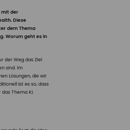
 mit der
alth. Diese
unter dem Thema
ng. Worum geht es in
ur der Weg das Ziel
n sind. Im
en Lösungen, die wir
ionell ist es so, dass
r das Thema KI.