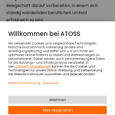
Belegschaft darauf vorbereiten, in einem sich
ständig wandelnden beruflichen Umfeld
erfolgreich zu sein.
Wissen & Inspiration
…
Fachkräftemangel: eine z
© ATOSS Software SE
Impressum
AGB
AVV
Sicherheit
Rechtliche Hinweise
Datenschutzerklärung & Cookies
Newsletter
Karriere