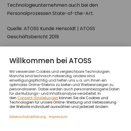
Technologieunternehmen auch bei den
Personalprozessen State-of-the-Art.
Quelle: ATOSS Kunde Hensoldt | ATOSS
Geschäftsbericht 2019
Kunden
Hensoldt
© ATOSS Software SE
Impressum
AGB
AVV
Sicherheit
Rechtliche Hinweise
Datenschutzerklärung & Cookies
Newsletter