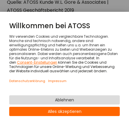
Quelle: ATOSS Kunde W.L. Gore & Associates |
ATOSS Geschäftsbericht 2019
Kunden
W.L. Gore & Associates
© ATOSS Software SE
Impressum
AGB
AVV
Sicherheit
Rechtliche Hinweise
Datenschutzerklärung & Cookies
Newsletter
Karriere