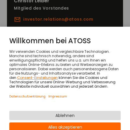
Christof
Leiber
Mitglied des Vorstandes
investor.relations@
atoss.com
Nachrichten
Quarterly Statement Q1 2019
© ATOSS Software SE
Impressum
AGB
AVV
Sicherheit
Rechtliche Hinweise
Datenschutzerklärung & Cookies
Newsletter
Karriere