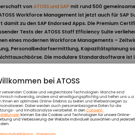
tnerschaft von
ATOSS und SAP
mit rund 500 gemeinsame
 ATOSS Workforce Management ist jetzt auch für SAP 
ört damit zu den SAP Endorsed Apps. Die Premium Certi
ender Tests der ATOSS Staff Efficiency Suite verliehe
onen eines modernen Workforce Managements – Zeitwir
ung, Personalbedarfsermittlung, Kapazitätsplanung sow
chichttauschbörse. Die modulare Standardsoftware ist 
s verfügbar.
ium Certification for SAP Endorsed Apps“ nur auf Einladun
ntegration Certification, Cloud Quality und Static Securi
s und die cloudbasierte ATOSS Staff Efficiency Suite einse
heit und Zukunftsfähigkeit einer Best-of-Breed Lösung für
Workforce Management lässt sich mit dem HR-Core-Sy
en Modulen wie Payroll und Time Management flexibel ko