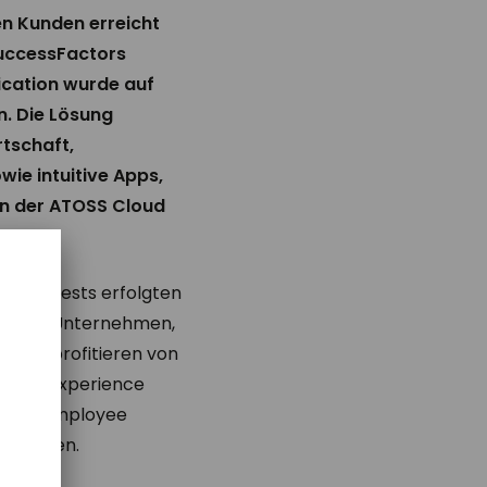
n Kunden erreicht
SuccessFactors
fication wurde auf
n. Die Lösung
tschaft,
ie intuitive Apps,
in der ATOSS Cloud
g. Die Tests erfolgten
ty Code. Unternehmen,
tzen, profitieren von
 Human Experience
stem Employee
mbinieren.