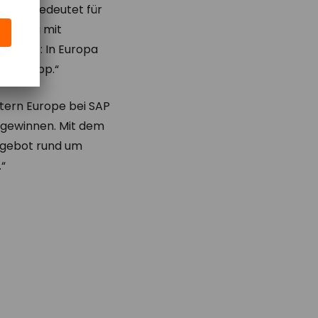
ation bedeutet für
-Lösung mit
 freut: In Europa
rsed App.“
stern Europe bei SAP
n gewinnen. Mit dem
ngebot rund um
“