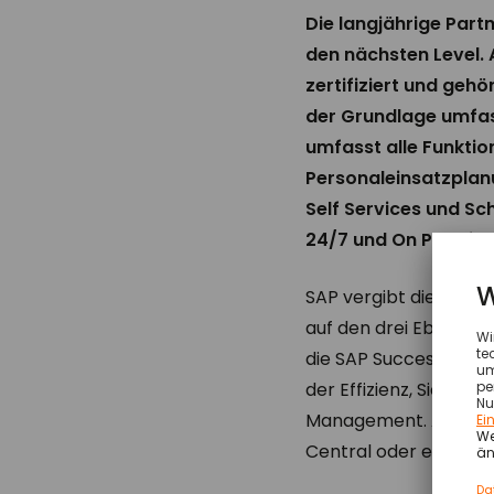
Die langjährige Par
den nächsten Level.
zertifiziert und geh
der Grundlage umfass
umfasst alle Funkti
Personaleinsatzplan
Self Services und S
24/7 und On Premise
SAP vergibt die „Prem
auf den drei Ebenen I
die SAP SuccessFactor
der Effizienz, Sicher
Management. ATOSS 
Central oder einzeln