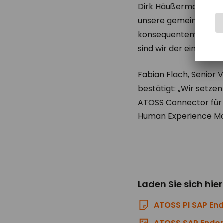
Dirk Häußermann, Co-
unsere gemeinsamen 
konsequentem Fokus a
sind wir der einzige
Fabian Flach, Senior 
bestätigt: „Wir setz
ATOSS Connector für 
Human Experience M
Laden Sie sich hie
ATOSS PI SAP En
ATOSS SAP Endors