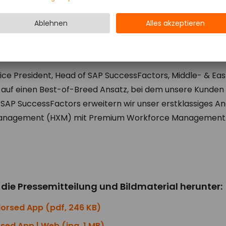
CEO der ATOSS Software AG, sagt: „Die Premium Certific
Kunden einen echten Mehrwert – eine durchgängige HR
uf die Employee Experience. Und was uns ganz besonders
 Workforce Management Anbieter mit dem Status SAP Endo
Vice President, Head of SAP SuccessFactors, Middle- & Ea
en auf einen Best-of-Breed Ansatz, bei dem unsere Kunde
SAP SuccessFactors erweitern wir unser erstklassiges A
anagement (HXM) mit Premium Workforce Management.
r die Pressemitteilung und Bildmaterial herunter:
dorsed App (pdf, 246 KB)
ed App | Web (jpg, 1 MB)