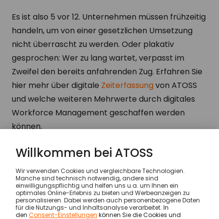
Es ist also 5 vor 12. Unternehmen müssen frühzeitig
handeln, um von einer gesetzlichen Umsetzung
nicht überrascht zu werden. Oder plakativ
gesprochen: Wer zu lang wartet, verpasst im
Zweifel den bereits anfahrenden Zug. Erfahren Sie
hier mehr über digitale
Zeiterfassung
von ATOSS
und welche weiteren Mehrwerte durch digitales
Workforce Management geschaffen werden
können.
Wissen & Inspiration
…
Arbeitszeiterfassung wird P
© ATOSS Software SE