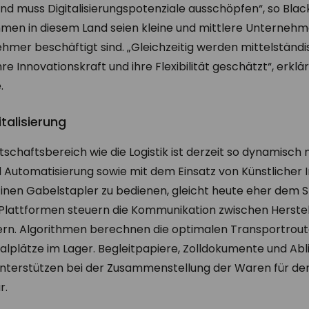
nd muss Digitalisierungspotenziale ausschöpfen“, so Blac
men in diesem Land seien kleine und mittlere Unternehm
nehmer beschäftigt sind. „Gleichzeitig werden mittelstä
re Innovationskraft und ihre Flexibilität geschätzt“, erklä
.
talisierung
schaftsbereich wie die Logistik ist derzeit so dynamisch
nd Automatisierung sowie mit dem Einsatz von Künstlicher I
Einen Gabelstapler zu bedienen, gleicht heute eher dem S
e Plattformen steuern die Kommunikation zwischen Herstel
n. Algorithmen berechnen die optimalen Transportrout
lplätze im Lager. Begleitpapiere, Zolldokumente und Ab
r unterstützen bei der Zusammenstellung der Waren für d
r.