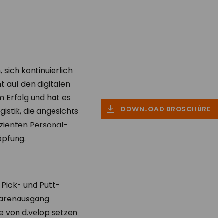
sich kontinuierlich
 auf den digitalen
 Erfolg und hat es
DOWNLOAD BROSCHÜRE
istik, die angesichts
izienten Personal-
öpfung.
 Pick- und Putt-
Warenausgang
ie von d.velop setzen