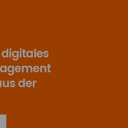
 digitales
nagement
us der