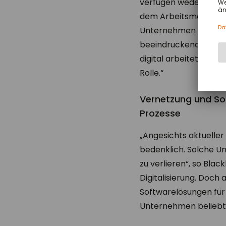
verfügen weder über a
dem Arbeitsmarkt, um
Unternehmen glaubt so
beeindruckende Zahl:
digital arbeitet. In 
Rolle.“
Vernetzung und Sof
Prozesse
„Angesichts aktuelle
bedenklich. Solche Un
zu verlieren“, so Bl
Digitalisierung. Doch
Softwarelösungen für e
Unternehmen beliebte