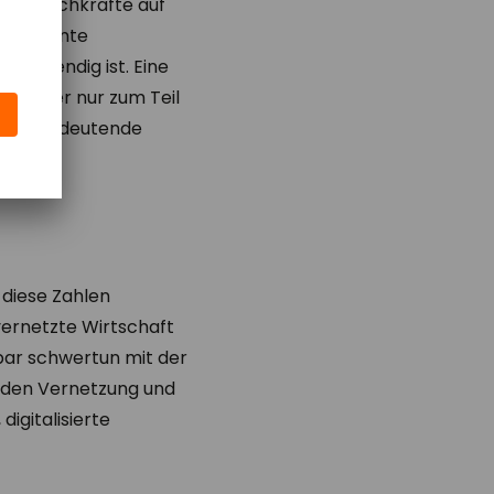
nete Fachkräfte auf
des zehnte
 notwendig ist. Eine
um oder nur zum Teil
n eine bedeutende
 diese Zahlen
vernetzte Wirtschaft
bar schwertun mit der
würden Vernetzung und
igitalisierte