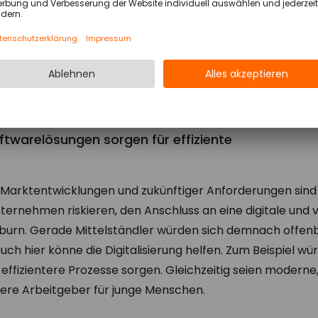
usreichend qualifiziertes Personal noch finden sie geeig
 den Weg der Digitalisierung beschreiten zu können“. Je
gar, dass die Digitalisierung in ihrem Unternehmen nicht
 „Rund 81 Prozent geben außerdem an, dass ihre Firma ka
den meisten Betrieben spielen Papier und Telefon weiterhi
twarelösungen sorgen für effiziente
r Marktentwicklungen und zukünftiger Anforderungen sind
ternehmen riskieren, den Anschluss an eine digitale und 
ackburn. Gerade Mittelständler würden sich demnach offen
 auch hier könne die Digitalisierung helfen. Zum Beispiel 
ffizientere Prozesse sorgen. Gleichzeitig seien moderne, d
re Arbeitgeber für junge Menschen.