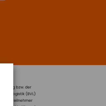
lisierung bzw. der
igung Logistik (BVL)
el der Teilnehmer