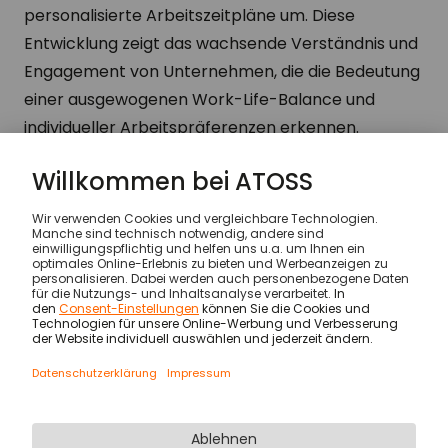
personalisierte Arbeitszeitpläne um. Diese
Entwicklung zeigt das wachsende Verständnis und
Engagement von Unternehmen, die die Bedeutung
einer ausgewogenen Work-Life-Balance und
individueller Arbeitspräferenzen erkennen.
Wissen & Inspiration
…
Wie personalisierte Arbeits
© ATOSS Software SE
Impressum
AGB
AVV
Sicherheit
Rechtliche Hinweise
Datenschutzerklärung & Cookies
Newsletter